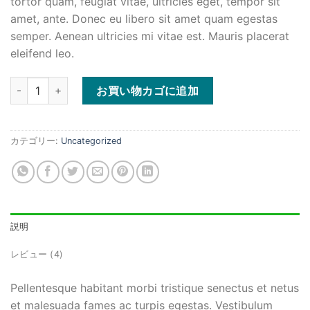
tortor quam, feugiat vitae, ultricies eget, tempor sit
は
格
amet, ante. Donec eu libero sit amet quam egestas
¥29
は
semper. Aenean ultricies mi vitae est. Mauris placerat
で
¥29
eleifend leo.
し
で
た。
す。
Woo Single #2個
お買い物カゴに追加
カテゴリー:
Uncategorized
説明
レビュー (4)
Pellentesque habitant morbi tristique senectus et netus
et malesuada fames ac turpis egestas. Vestibulum