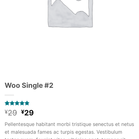
Woo Single #2
4
件の利用
元
現
29
29
¥
¥
者評価に
の
在
基づく5段
Pellentesque habitant morbi tristique senectus et netus
階評価の
価
の
うち、
4.75
et malesuada fames ac turpis egestas. Vestibulum
格
価
点