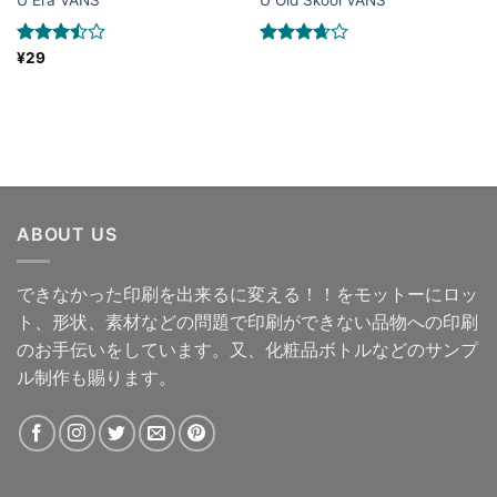
5段階中
¥
29
5段階中
3.50
の
3.67
の
評価
評価
ABOUT US
できなかった印刷を出来るに変える！！をモットーにロッ
ト、形状、素材などの問題で印刷ができない品物への印刷
のお手伝いをしています。又、化粧品ボトルなどのサンプ
ル制作も賜ります。