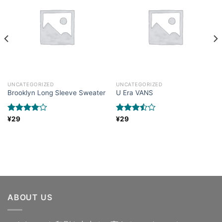
UNCATEGORIZED
UNCATEGORIZED
Brooklyn Long Sleeve Sweater
U Era VANS
5段階中
¥
29
5段階中
¥
29
4.00
の評
3.50
の
価
評価
ABOUT US