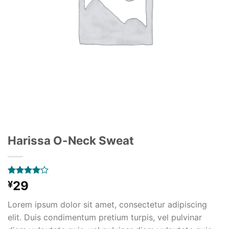
Harissa O-Neck Sweat
3
件の利用
29
¥
者評価に
基づく5
Lorem ipsum dolor sit amet, consectetur adipiscing
段階評価
のうち、
elit. Duis condimentum pretium turpis, vel pulvinar
4.00
点