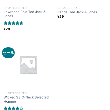
UNCATEGORIZED
UNCATEGORIZED
Lawrance Polo Tee Jack &
Randal Tee Jack & Jones
Jones
¥
29
5段階中
¥
29
4.50
の評
価
セール
UNCATEGORIZED
Wicked SS O-Neck Selected
Homme