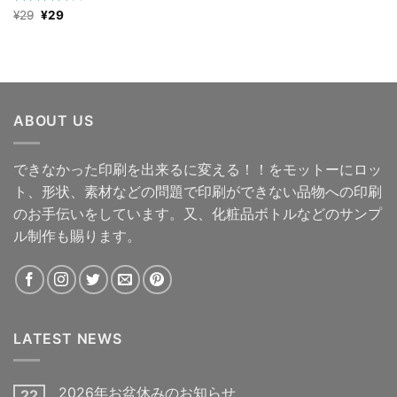
元
現
5段階中
¥
29
¥
29
の
在
4.00
の評
価
の
価
格
価
は
格
¥29
は
で
¥29
し
で
た。
す。
ABOUT US
できなかった印刷を出来るに変える！！をモットーにロッ
ト、形状、素材などの問題で印刷ができない品物への印刷
のお手伝いをしています。又、化粧品ボトルなどのサンプ
ル制作も賜ります。
LATEST NEWS
2026年お盆休みのお知らせ
22