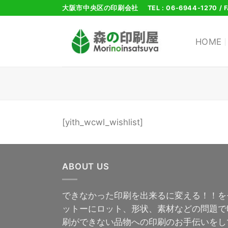
Skip
大阪市中央区の印刷会社
TEL : 06-6944-1270 / 
to
content
HOME
[yith_wcwl_wishlist]
ABOUT US
できなかった印刷を出来るに変える！！を
ットーにロット、形状、素材などの問題で
刷ができない品物への印刷のお手伝いをし